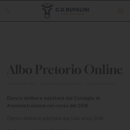
Offerta formativa
Servizio Digipass
Erasmus +
Albo Pretorio Online
S.C.U.
17 NOVEMBRE 2015
|
IN
ELENCO/ALBO DELIBERE
|
BY
ADMINISTRATOR
Elenco delibere adottate dal Consiglio di
Amministrazione nel corso del 2016
ISCRIVITI
Elenco delibere adottate dal CdA anno 2016